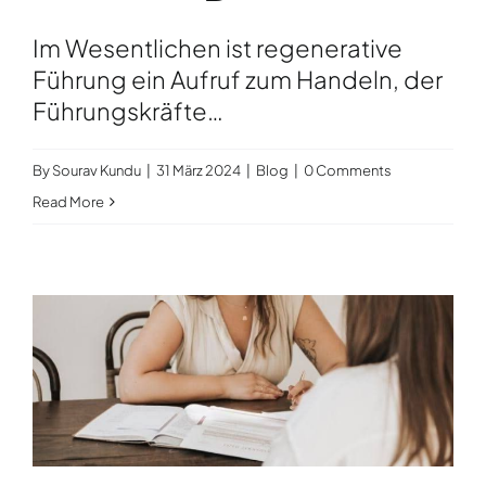
Im Wesentlichen ist regenerative
Führung ein Aufruf zum Handeln, der
Führungskräfte…
By
Sourav Kundu
|
31 März 2024
|
Blog
|
0 Comments
Read More