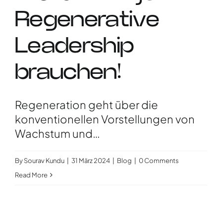
Regenerative
Leadership
brauchen!
Regeneration geht über die
konventionellen Vorstellungen von
Wachstum und…
By
Sourav Kundu
|
31 März 2024
|
Blog
|
0 Comments
Read More