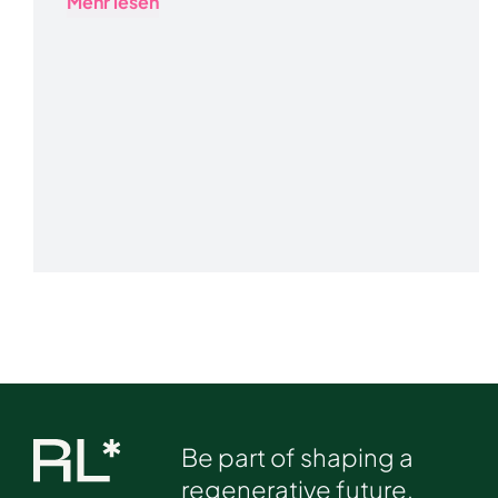
Mehr lesen
Be part of shaping a
regenerative future.