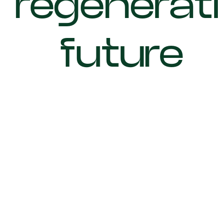
regenerat
future