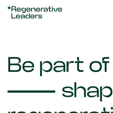
Skip
to
content
Be part of
shap