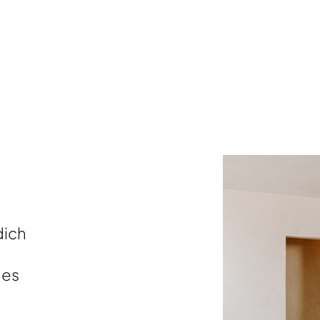
dich
ges