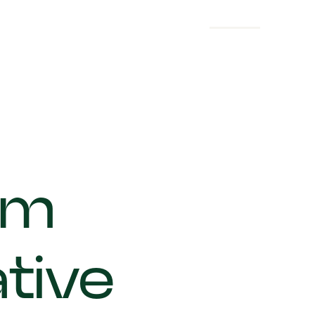
Buckm
um
tive