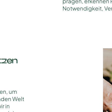
prägen, erkennen 
Notwendigkeit, Ve
tzen
hen, um
nden Welt
r in