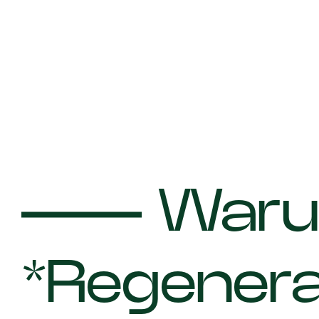
War
*Regenera